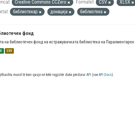
encat:
Creative Commons CCZero
Formatet:
CSV
XLSX
ketat:
библиотекар
донација
библиотека
блиотечен фонд
та на библиотечен фонд на истражувачката библиотека на Паралментарен 
SX
CSV
jithashtu mund të keni qasje në këtë regjistër duke përdorur
API
(see
API Docs
).