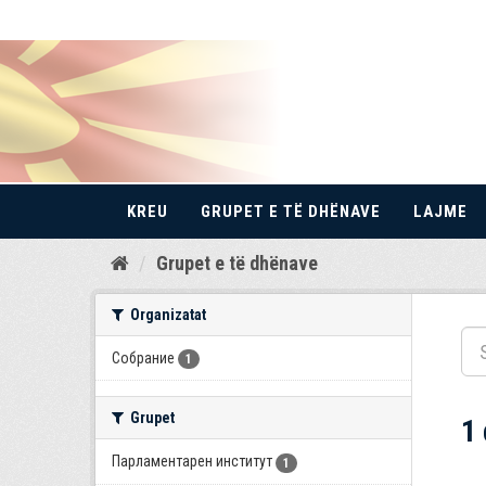
KREU
GRUPET E TË DHËNAVE
LAJME
Kalo
Grupet e të dhënave
te
përmbajtja
Organizatat
Собрание
1
Grupet
1
Парламентарен институт
1