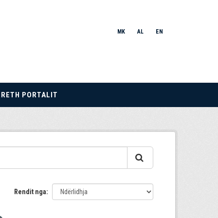
MK
AL
EN
RRETH PORTALIT
Rendit nga