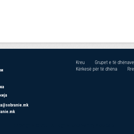
Kreu
Grupet e të dhënave
Kërkesë për të dhëna
Rre
ри
ка
нија
ta@sobranie.mk
ranie.mk
Copyrights © 2021 All Rights Reserved by Asseco SEE.