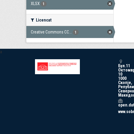
XLSX
1
Licencat
Creative Commons CC...
1
a
Бул.11
Октомв
10
1000
Скопје,
Републи
Северна
Македо
open.da
www.sob