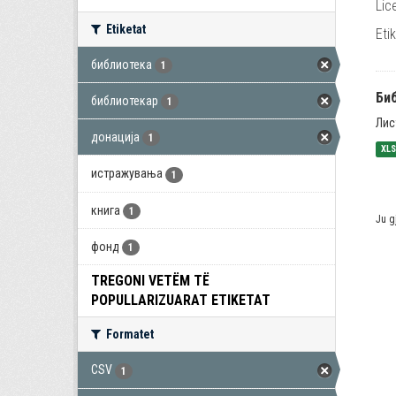
Lic
Etiketat
Eti
библиотека
1
Би
библиотекар
1
Лис
донација
1
XL
истражувања
1
книга
1
Ju g
фонд
1
TREGONI VETËM TË
POPULLARIZUARAT ETIKETAT
Formatet
CSV
1