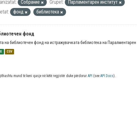
anizatat:
Собрание
Grupet:
Парламентарен институт
ketat:
фонд
библиотека
блиотечен фонд
та на библиотечен фонд на истражувачката библиотека на Паралментарен 
SX
CSV
jithashtu mund të keni qasje në këtë regjistër duke përdorur
API
(see
API Docs
).