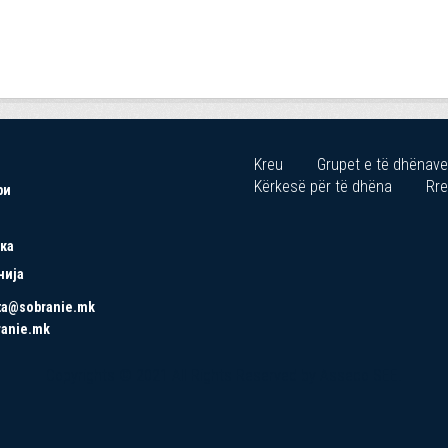
Kreu
Grupet e të dhënave
Kërkesë për të dhëna
Rre
ри
ка
нија
ta@sobranie.mk
ranie.mk
Copyrights © 2021 All Rights Reserved by Asseco SEE.