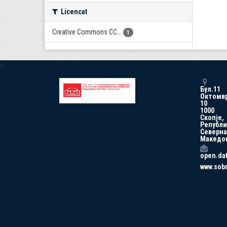
Licencat
Creative Commons CC...
1
a
Бул.11
Октомв
10
1000
Скопје,
Републи
Северна
Македо
open.da
www.sob