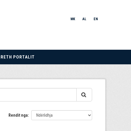
MK
AL
EN
RRETH PORTALIT
Rendit nga