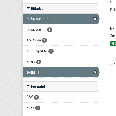
Org
Etiketat
Eti
библиотека
1
Би
библиотекар
1
Лис
донација
1
XL
истражувања
1
книга
1
Ju g
фонд
1
Formatet
CSV
1
XLSX
1