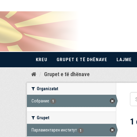
KREU
GRUPET E TË DHËNAVE
LAJME
Kalo
Grupet e të dhënave
te
përmbajtja
Organizatat
Собрание
1
Grupet
1
Парламентарен институт
1