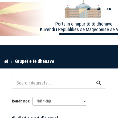
MK
AL
EN
Toggle
Portalin e hapur të të dhënave
naviga
Kuvendi i Republikës së Maqedonisë së V
Kalo
Grupet e të dhënave
te
përmbajtja
Rendit nga