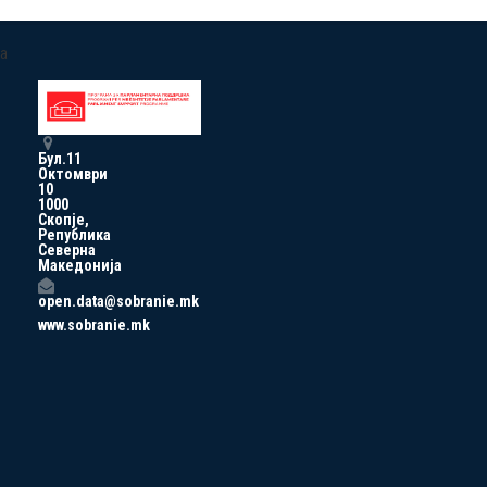
a
Бул.11
Октомври
10
1000
Скопје,
Република
Северна
Македонија
open.data@sobranie.mk
www.sobranie.mk