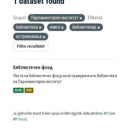
1 dataset found
Grupet:
Парламентарен институт
Etiketat:
библиотека
книга
библиотекар
истражувања
Filtro rezultatet
Библиотечен фонд
Листа на библиотечен фонд на истражувачката библиотека
на Паралментарен институт
XLSX
CSV
Ju gjithashtu mund të keni qasje në këtë regjistër duke përdorur
API
(see
API Docs
).