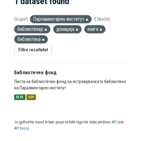
1 dataset found
Grupet:
Парламентарен институт
Etiketat:
библиотекар
донација
книга
библиотека
Filtro rezultatet
Библиотечен фонд
Листа на библиотечен фонд на истражувачката библиотека
на Паралментарен институт
XLSX
CSV
Ju gjithashtu mund të keni qasje në këtë regjistër duke përdorur
API
(see
API Docs
).