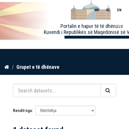
MK
AL
EN
Toggle
Portalin e hapur të të dhënave
naviga
Kuvendi i Republikës së Maqedonisë së V
Kalo
Grupet e të dhënave
te
përmbajtja
Rendit nga