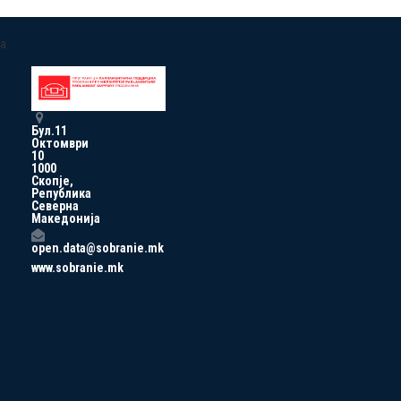
a
Бул.11
Октомври
10
1000
Скопје,
Република
Северна
Македонија
open.data@sobranie.mk
www.sobranie.mk