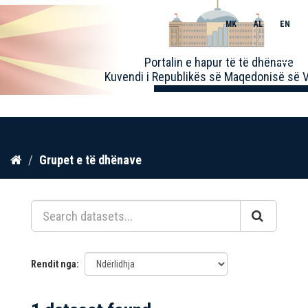
MK
AL
EN
Toggle
Portalin e hapur të të dhënave
naviga
Kuvendi i Republikës së Maqedonisë së V
Kalo
Grupet e të dhënave
te
përmbajtja
Rendit nga