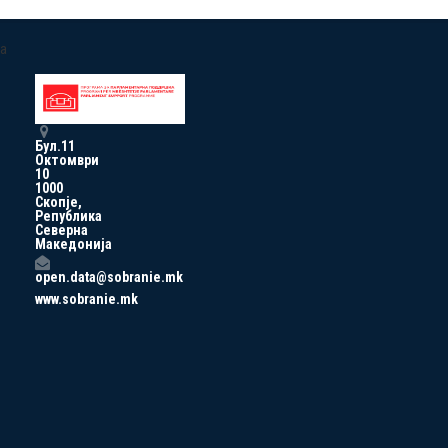
a
Бул.11
Октомври
10
1000
Скопје,
Република
Северна
Македонија
open.data@sobranie.mk
www.sobranie.mk