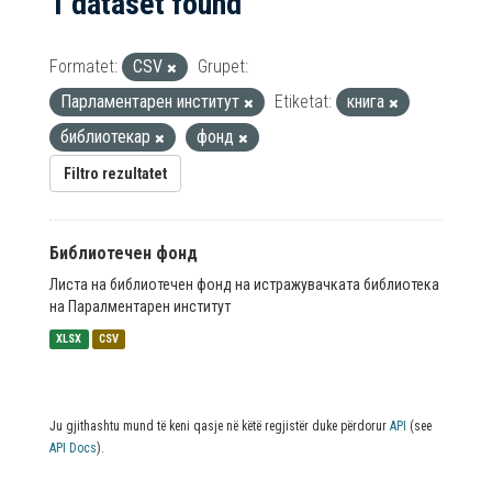
1 dataset found
Formatet:
CSV
Grupet:
Парламентарен институт
Etiketat:
книга
библиотекар
фонд
Filtro rezultatet
Библиотечен фонд
Листа на библиотечен фонд на истражувачката библиотека
на Паралментарен институт
XLSX
CSV
Ju gjithashtu mund të keni qasje në këtë regjistër duke përdorur
API
(see
API Docs
).