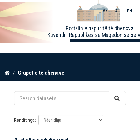
MK
AL
EN
Toggle
Portalin e hapur të të dhënave
naviga
Kuvendi i Republikës së Maqedonisë së V
Kalo
Grupet e të dhënave
te
përmbajtja
Rendit nga