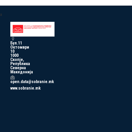
a
Бул.11
Октомври
10
1000
Скопје,
Република
Северна
Македонија
open.data@sobranie.mk
www.sobranie.mk