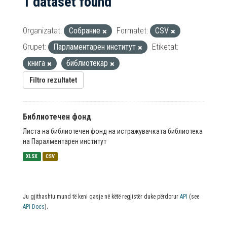
1 dataset found
Organizatat:
Собрание
Formatet:
CSV
Grupet:
Парламентарен институт
Etiketat:
книга
библиотекар
Filtro rezultatet
Библиотечен фонд
Листа на библиотечен фонд на истражувачката библиотека
на Паралментарен институт
XLSX
CSV
Ju gjithashtu mund të keni qasje në këtë regjistër duke përdorur
API
(see
API Docs
).