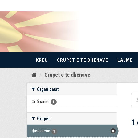
KREU
GRUPET E TË DHËNAVE
LAJME
Kalo
Grupet e të dhënave
te
përmbajtja
Organizatat
Собрание
1
Grupet
1
Финансии
1