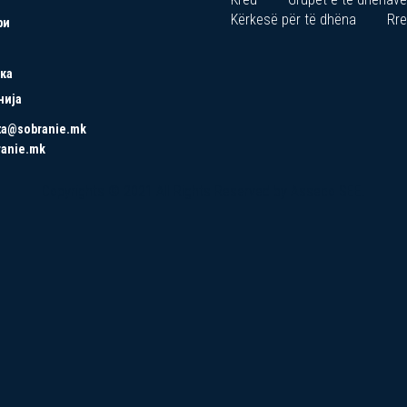
Kërkesë për të dhëna
Rre
ри
ка
нија
ta@sobranie.mk
ranie.mk
Copyrights © 2021 All Rights Reserved by Asseco SEE.