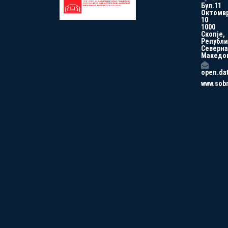
Бул.11
Октомв
10
1000
Скопје,
Републи
Северна
Македо
open.da
www.sob