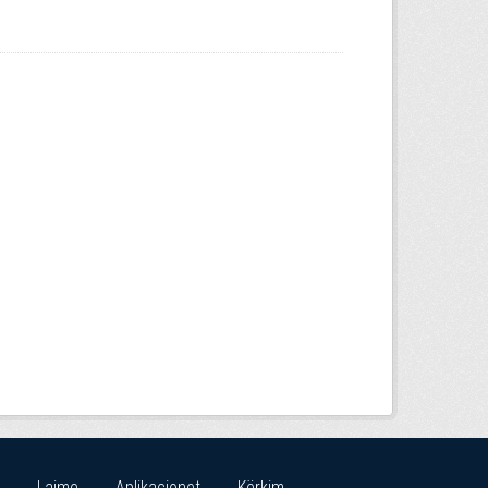
Lajme
Aplikacionet
Kërkim