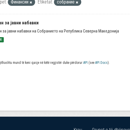
pet:
Финансии
Etiketat:
собрание
н за јавни набавки
н за јавни набавки на Собранието на Република Северна Македонија
SX
jithashtu mund të keni qasje në këtë regjistër duke përdorur
API
(see
API Docs
).
Kreu
Grupet e të dhënave