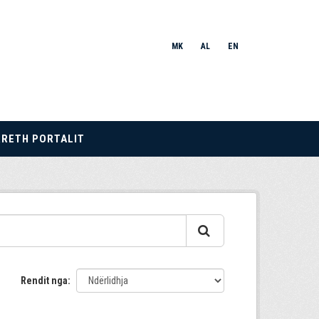
MK
AL
EN
RRETH PORTALIT
Rendit nga