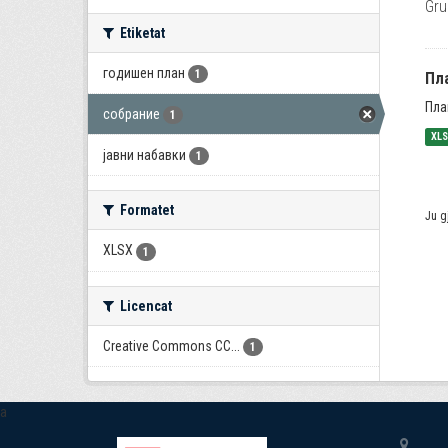
Gru
Etiketat
годишен план
1
Пла
Пла
собрание
1
XL
јавни набавки
1
Formatet
Ju g
XLSX
1
Licencat
Creative Commons CC...
1
a