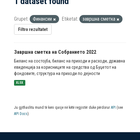
1 dataset found
Grupet:
Финансии
Etiketat:
завршна сметка
Filtro rezultatet
Завршна сметка на Собранието 2022
Биланс на состојба, биланс на приходи и расходи, државна
евиденција за корисниците на средства од Буџетот на
фондовите, структура на приходи по дејности
XLSX
Ju gjithashtu mund të keni qasje në këtë regjistër duke përdorur
API
(see
API Docs
).