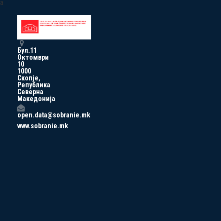
a
Бул.11
Октомври
10
1000
Скопје,
Република
Северна
Македонија
open.data@sobranie.mk
www.sobranie.mk