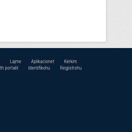
Lajme
Aplikacionet
Kërkim
th portalit
Identifikohu
Regjistrohu