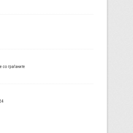
е со граѓаните
24