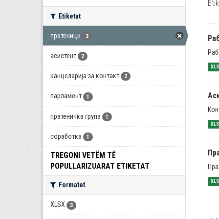
Eti
Etiketat
пратеници
3
Раб
Раб
асистент
2
XL
канцеларија за контакт
2
Ас
парламент
1
Кон
пратеничка група
1
XL
соработка
1
Пра
TREGONI VETËM TË
POPULLARIZUARAT ETIKETAT
Пра
XL
Formatet
XLSX
3