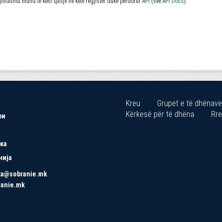
jithashtu mund të keni qasje në këtë regjistër duke përdorur
API
(see
API Docs
).
Kreu
Grupet e të dhënave
Kërkesë për të dhëna
Rre
ри
ка
нија
ta@sobranie.mk
ranie.mk
Copyrights © 2021 All Rights Reserved by Asseco SEE.