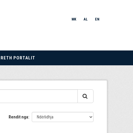
MK
AL
EN
RRETH PORTALIT
Rendit nga