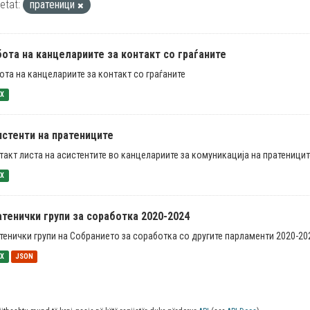
ketat:
пратеници
ота на канцелариите за контакт со граѓаните
ота на канцелариите за контакт со граѓаните
SX
истенти на пратениците
такт листа на асистентите во канцелариите за комуникација на пратеницит
SX
тенички групи за соработка 2020-2024
тенички групи на Собранието за соработка со другите парламенти 2020-20
SX
JSON