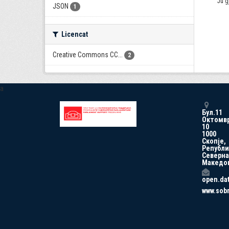
Ju g
JSON
1
Licencat
Creative Commons CC...
2
a
Бул.11
Октомв
10
1000
Скопје,
Републи
Северна
Македо
open.da
www.sob