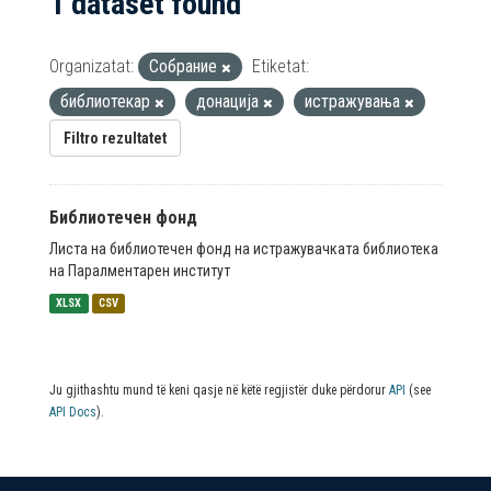
1 dataset found
Organizatat:
Собрание
Etiketat:
библиотекар
донација
истражувања
Filtro rezultatet
Библиотечен фонд
Листа на библиотечен фонд на истражувачката библиотека
на Паралментарен институт
XLSX
CSV
Ju gjithashtu mund të keni qasje në këtë regjistër duke përdorur
API
(see
API Docs
).