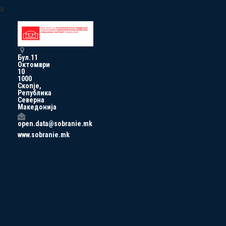
a
Бул.11
Октомври
10
1000
Скопје,
Република
Северна
Македонија
open.data@sobranie.mk
www.sobranie.mk