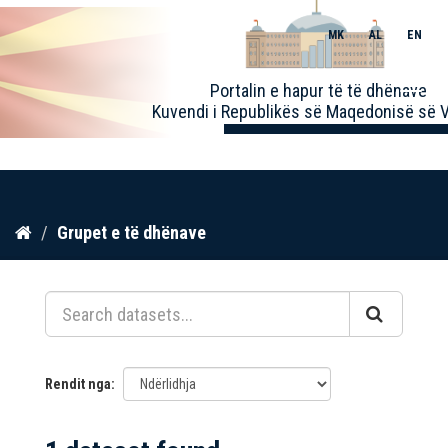
MK
AL
EN
Toggle
Portalin e hapur të të dhënave
naviga
Kuvendi i Republikës së Maqedonisë së V
Kalo
Grupet e të dhënave
te
përmbajtja
Rendit nga