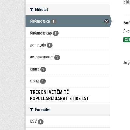
Eti
Etiketat
библиотека
1
Би
Лис
библиотекар
1
XL
донација
1
истражувања
1
Ju g
книга
1
фонд
1
TREGONI VETËM TË
POPULLARIZUARAT ETIKETAT
Formatet
CSV
1