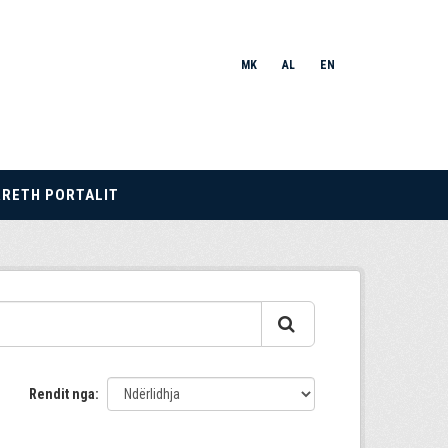
MK
AL
EN
RRETH PORTALIT
Rendit nga