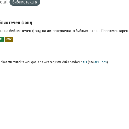
ketat:
библиотека
блиотечен фонд
та на библиотечен фонд на истражувачката библиотека на Паралментарен 
SX
CSV
jithashtu mund të keni qasje në këtë regjistër duke përdorur
API
(see
API Docs
).