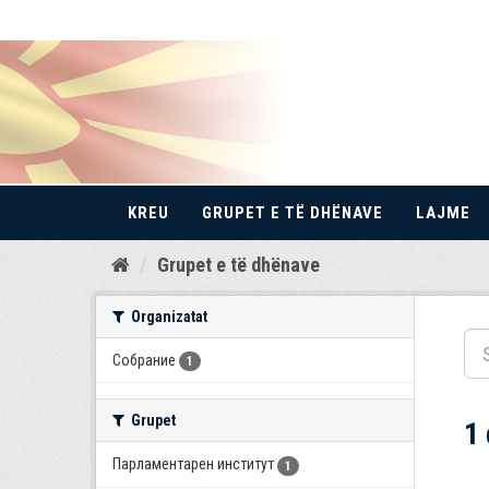
KREU
GRUPET E TË DHËNAVE
LAJME
Kalo
Grupet e të dhënave
te
përmbajtja
Organizatat
Собрание
1
Grupet
1
Парламентарен институт
1