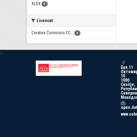
XLSX
1
Licencat
Creative Commons CC...
1
a
Бул.11
Октомв
10
1000
Скопје,
Републи
Северна
Македо
open.da
www.sob