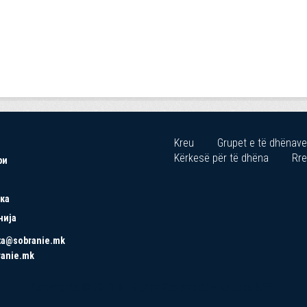
Kreu
Grupet e të dhënave
Kërkesë për të dhëna
Rre
ри
ка
нија
ta@sobranie.mk
ranie.mk
Copyrights © 2021 All Rights Reserved by Asseco SEE.