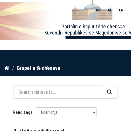
MK
AL
EN
Toggle
Portalin e hapur të të dhënave
naviga
Kuvendi i Republikës së Maqedonisë së V
Kalo
Grupet e të dhënave
te
përmbajtja
Rendit nga