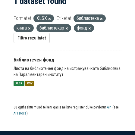
1 dataset found
Formatet:
XLSX
Etiketat:
библиотека
книга
библиотекар
фонд
Filtro rezultatet
Библиотечен фонд
Листа на библиотечен фонд на истражувачката библиотека
на Паралментарен институт
XLSX
CSV
Ju gjithashtu mund të keni qasje në këtë regjistër duke përdorur
API
(see
API Docs
).