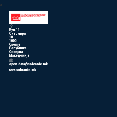
a
Бул.11
Октомври
10
1000
Скопје,
Република
Северна
Македонија
open.data@sobranie.mk
www.sobranie.mk