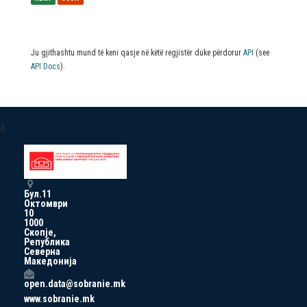
Ju gjithashtu mund të keni qasje në këtë regjistër duke përdorur
API
(see
API Docs
).
a
Бул.11
Октомври
10
1000
Скопје,
Република
Северна
Македонија
open.data@sobranie.mk
www.sobranie.mk