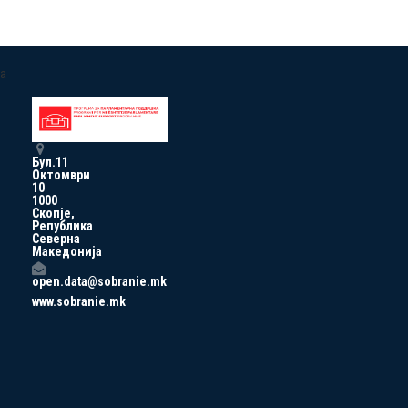
a
Бул.11
Октомври
10
1000
Скопје,
Република
Северна
Македонија
open.data@sobranie.mk
www.sobranie.mk