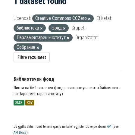
1 dataset found
Licencat:
Creative Commons CCZero
Etiketat:
библиотека
фонд
Grupet:
Парламентарен институт
Organizatat:
Собрание
Filtro rezultatet
Библиотечен фонд
Листа на библиотечен фонд на истражувачката библиотека
на Паралментарен институт
XLSX
CSV
Ju gjithashtu mund të keni qasje në këtë regjistër duke përdorur
API
(see
API Docs
).