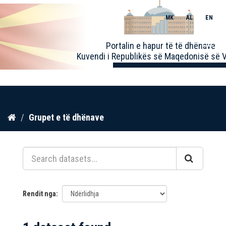
MK
AL
EN
Toggle
Portalin e hapur të të dhënave
naviga
Kuvendi i Republikës së Maqedonisë së V
Kalo
Grupet e të dhënave
te
përmbajtja
Rendit nga