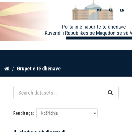
MK
AL
EN
Toggle
Portalin e hapur të të dhënave
naviga
Kuvendi i Republikës së Maqedonisë së V
Kalo
Grupet e të dhënave
te
përmbajtja
Rendit nga