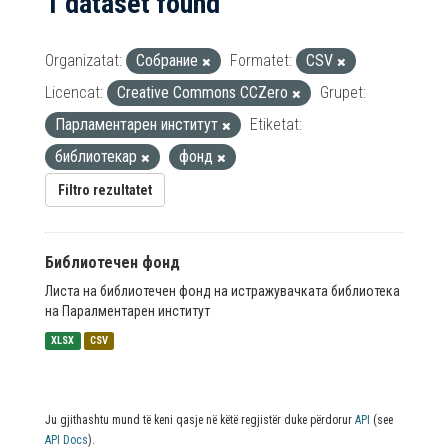
1 dataset found
Organizatat:
Собрание
Formatet:
CSV
Licencat:
Creative Commons CCZero
Grupet:
Парламентарен институт
Etiketat:
библиотекар
фонд
Filtro rezultatet
Библиотечен фонд
Листа на библиотечен фонд на истражувачката библиотека
на Паралментарен институт
XLSX
CSV
Ju gjithashtu mund të keni qasje në këtë regjistër duke përdorur
API
(see
API Docs
).