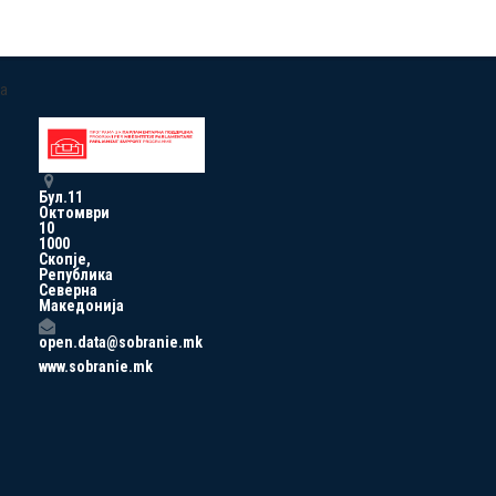
a
Бул.11
Октомври
10
1000
Скопје,
Република
Северна
Македонија
open.data@sobranie.mk
www.sobranie.mk