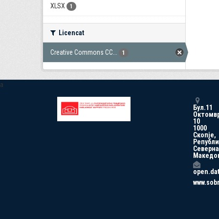
XLSX
1
Licencat
Creative Commons CC...
1
a
Бул.11
Октомв
10
1000
Скопје,
Републи
Северна
Македо
open.da
www.sob