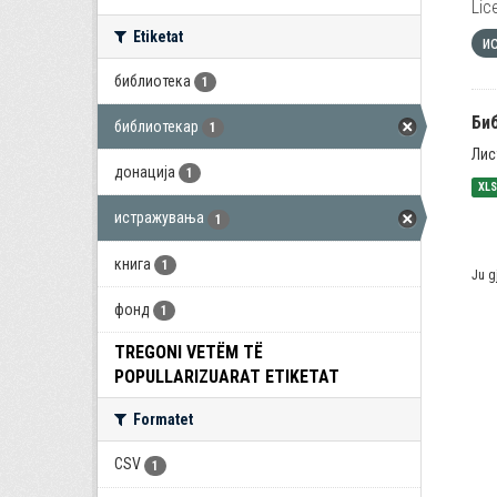
Lic
Etiketat
и
библиотека
1
Би
библиотекар
1
Лис
донација
1
XL
истражувања
1
книга
1
Ju g
фонд
1
TREGONI VETËM TË
POPULLARIZUARAT ETIKETAT
Formatet
CSV
1