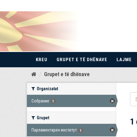
KREU
GRUPET E TË DHËNAVE
LAJME
Kalo
Grupet e të dhënave
te
përmbajtja
Organizatat
Собрание
1
Grupet
1
Парламентарен институт
1