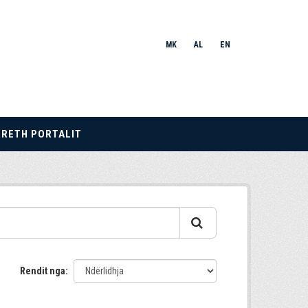
MK
AL
EN
RRETH PORTALIT
Rendit nga