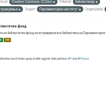
encat:
Creative Commons CCZero
Etiketat:
библиотекар
стражувања
Grupet:
Парламентарен институт
Organizatat:
блиотечен фонд
та на библиотечен фонд на истражувачката библиотека на Паралментарен 
SX
CSV
jithashtu mund të keni qasje në këtë regjistër duke përdorur
API
(see
API Docs
).