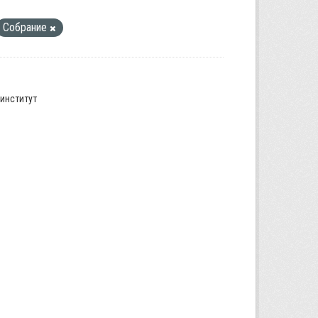
Собрание
институт