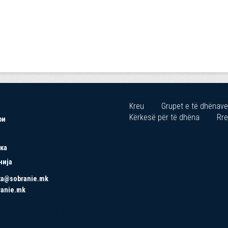
Kreu
Grupet e të dhënave
Kërkesë për të dhëna
Rre
ри
ка
нија
ta@sobranie.mk
ranie.mk
Copyrights © 2021 All Rights Reserved by Asseco SEE.