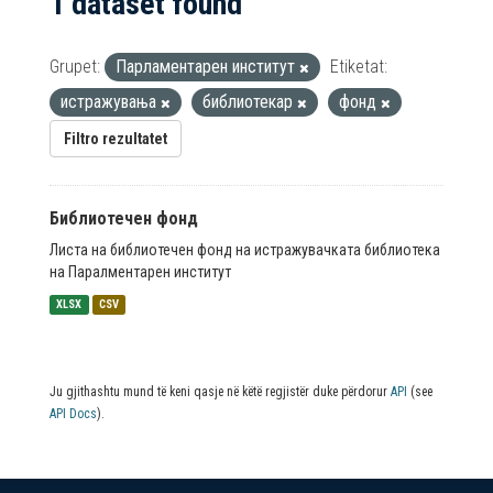
1 dataset found
Grupet:
Парламентарен институт
Etiketat:
истражувања
библиотекар
фонд
Filtro rezultatet
Библиотечен фонд
Листа на библиотечен фонд на истражувачката библиотека
на Паралментарен институт
XLSX
CSV
Ju gjithashtu mund të keni qasje në këtë regjistër duke përdorur
API
(see
API Docs
).