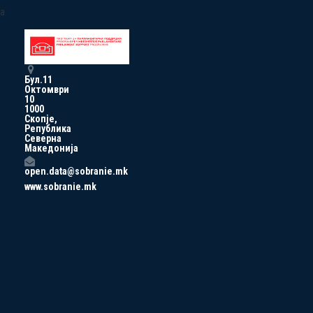
a
Бул.11
Октомври
10
1000
Скопје,
Република
Северна
Македонија
open.data@sobranie.mk
www.sobranie.mk