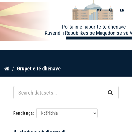
MK
AL
EN
Toggle
Portalin e hapur të të dhënave
naviga
Kuvendi i Republikës së Maqedonisë së V
Kalo
Grupet e të dhënave
te
përmbajtja
Rendit nga