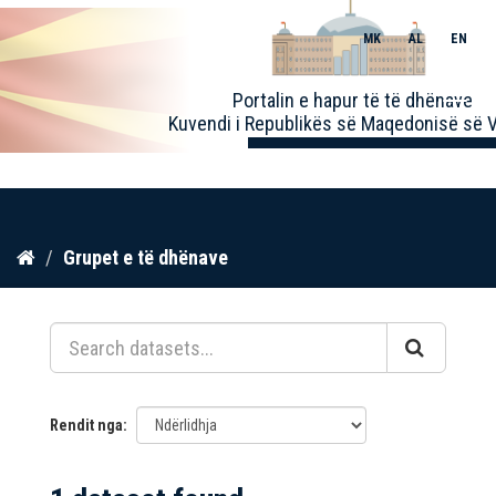
MK
AL
EN
Toggle
Portalin e hapur të të dhënave
naviga
Kuvendi i Republikës së Maqedonisë së V
Kalo
Grupet e të dhënave
te
përmbajtja
Rendit nga