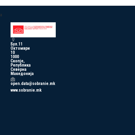
a
Бул.11
Октомври
10
1000
Скопје,
Република
Северна
Македонија
open.data@sobranie.mk
www.sobranie.mk