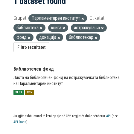
1 dataset found
Grupet:
Парламентарен институт
Etiketat:
библиотека
книга
истражувања
фонд
донација
библиотекар
Filtro rezultatet
Библиотечен фонд
Листа на библиотечен фонд на истражувачката библиотека
на Паралментарен институт
XLSX
CSV
Ju gjithashtu mund të keni qasje në këtë regjistër duke përdorur
API
(see
API Docs
).