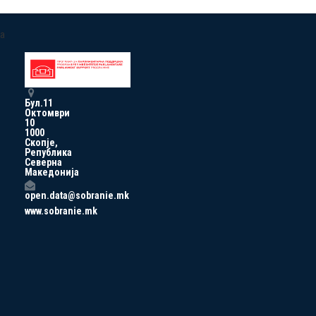
a
Бул.11
Октомври
10
1000
Скопје,
Република
Северна
Македонија
open.data@sobranie.mk
www.sobranie.mk