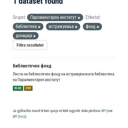
1 dataset found
Grupet:
Парламентарен институт
Etiketat:
библиотека
истражувања
фонд
донација
Filtro rezultatet
Библиотечен фонд
Листа на библиотечен фонд на истражувачката библиотека
на Паралментарен институт
XLSX
CSV
Ju gjithashtu mund të keni qasje në këtë regjistër duke përdorur
API
(see
API Docs
).