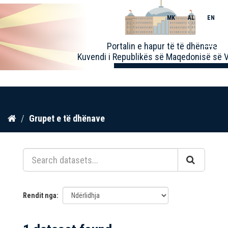
MK
AL
EN
Toggle
Portalin e hapur të të dhënave
naviga
Kuvendi i Republikës së Maqedonisë së V
Kalo
Grupet e të dhënave
te
përmbajtja
Rendit nga