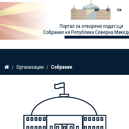
MK
AL
EN
Toggle
Портал за отворени податоци
naviga
Собрание на Република Северна Макед
Прескокнете
Организации
Собрание
до
содржина