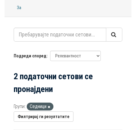
За
Подреди според
2 податочни сетови се
пронајдени
Групи:
Седници
Филтрирај ги резултатите