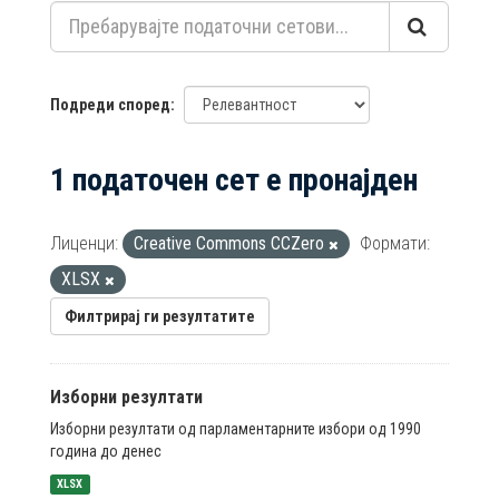
Подреди според
1 податочен сет е пронајден
Лиценци:
Creative Commons CCZero
Формати:
XLSX
Филтрирај ги резултатите
Изборни резултати
Изборни резултати од парламентарните избори од 1990
година до денес
XLSX