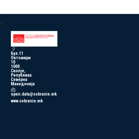
a
Бул.11
Октомври
10
1000
Скопје,
Република
Северна
Македонија
open.data@sobranie.mk
www.sobranie.mk