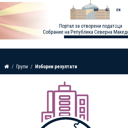
MK
AL
EN
Toggle
Портал за отворени податоци
naviga
Собрание на Република Северна Макед
Прескокнете
Групи
Изборни резултати
до
содржина