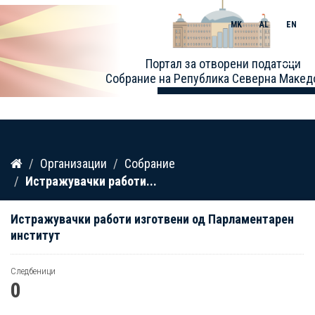
MK
AL
EN
Toggle
Портал за отворени податоци
naviga
Собрание на Република Северна Макед
Прескокнете
Организации
Собрание
до
Истражувачки работи...
содржина
Истражувачки работи изготвени од Парламентарен
институт
Следбеници
0