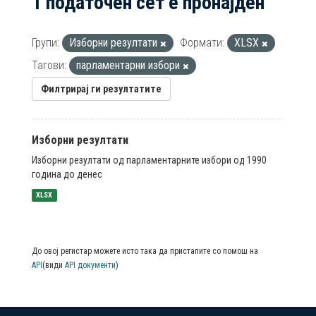
1 податочен сет е пронајден
Групи:
Изборни резултати
Формати:
XLSX
Тагови:
парламентарни избори
Филтрирај ги резултатите
Изборни резултати
Изборни резултати од парламентарните избори од 1990
година до денес
XLSX
До овој регистар можете исто така да пристапите со помош на
API
(види
API документи
)