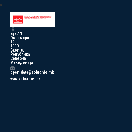
a
Бул.11
Октомври
10
1000
Скопје,
Република
Северна
Македонија
open.data@sobranie.mk
www.sobranie.mk