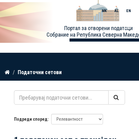
MK
AL
EN
Toggle
Портал за отворени податоци
naviga
Собрание на Република Северна Макед
Прескокнете
Податочни сетови
до
содржина
Подреди според