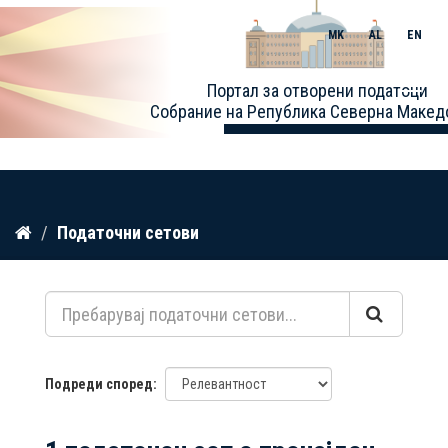
MK
AL
EN
Toggle
Портал за отворени податоци
naviga
Собрание на Република Северна Макед
Прескокнете
Податочни сетови
до
содржина
Подреди според