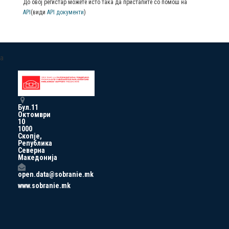
До овој регистар можете исто така да пристапите со помош на
API
(види
API документи
)
a
Бул.11
Октомври
10
1000
Скопје,
Република
Северна
Македонија
open.data@sobranie.mk
www.sobranie.mk