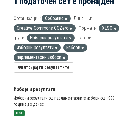
1 податочен сет е пронајден
Организации:
Собрание
Лиценци:
Creative Commons CCZero
Формати:
XLSX
Групи:
Изборни резултати
Тагови:
изборни резултати
избори
парламентарни избори
Филтрирај ги резултатите
Изборни резултати
Изборни резултати од парламентарните избори од 1990
година до денес
XLSX