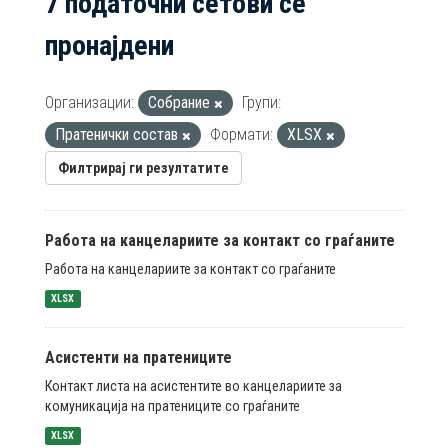
7 податочни сетови се
пронајдени
Организации:
Собрание
Групи:
Пратенички состав
Формати:
XLSX
Филтрирај ги резултатите
Работа на канцелариите за контакт со граѓаните
Работа на канцелариите за контакт со граѓаните
XLSX
Асистенти на пратениците
Контакт листа на асистентите во канцелариите за
комуникација на пратениците со граѓаните
XLSX