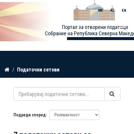
MK
AL
EN
Toggle
Портал за отворени податоци
naviga
Собрание на Република Северна Макед
Прескокнете
Податочни сетови
до
содржина
Подреди според