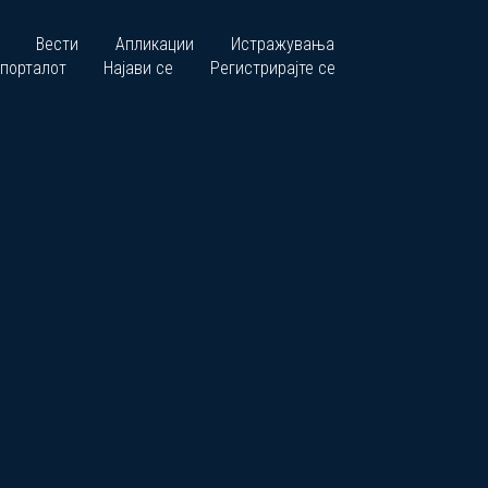
Вести
Апликации
Истражувања
 порталот
Најави се
Регистрирајте се