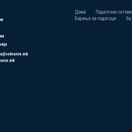
Дома
Податочни сетови
Барање за податоци
За
ри
ка
нија
ta@sobranie.mk
ranie.mk
Copyrights © 2021 All Rights Reserved by Asseco SEE.