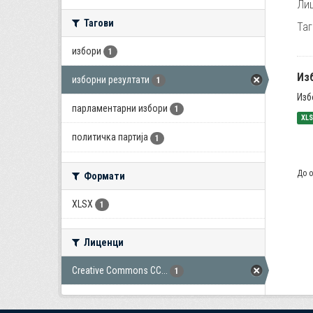
Лиц
Тагови
Таг
избори
1
Из
изборни резултати
1
Изб
парламентарни избори
1
XL
политичка партија
1
До о
Формати
XLSX
1
Лиценци
Creative Commons CC...
1