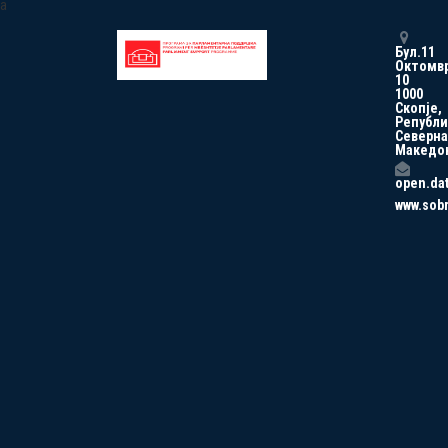
a
Бул.11
Октомв
10
1000
Скопје,
Републи
Северна
Македо
open.da
www.sob