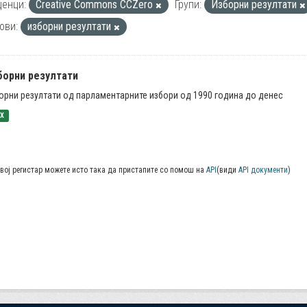
енци:
Creative Commons CCZero
Групи:
Изборни резултати
ови:
изборни резултати
борни резултати
орни резултати од парламентарните избори од 1990 година до денес
SX
вој регистар можете исто така да пристапите со помош на
API
(види
API документи
)