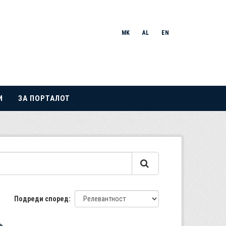
MK
AL
EN
И
ЗА ПОРТАЛОТ
Подреди според