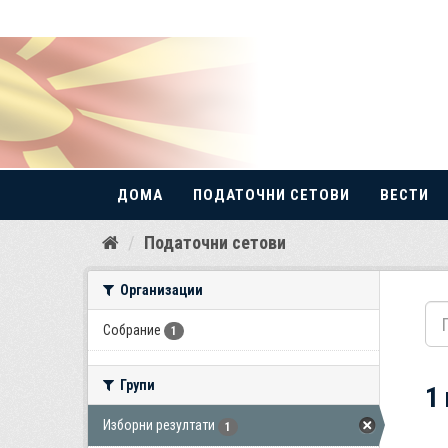
ДОМА
ПОДАТОЧНИ СЕТОВИ
ВЕСТИ
Прескокнете
Податочни сетови
до
содржина
Организации
Собрание
1
Групи
1
Изборни резултати
1