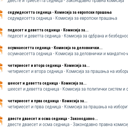
двестe и триесетта седница - Законодавно правна комисија
седумдесетта седница - Комисија за европски прашања
седумдесетта седница - Комисија за европски прашања
педесет и деветта седница - Комисија за...
педесет и деветта седница - Комисија за одбрана и безбедно
осумнaесетта седница - Комисија за деловнички...
осумнaесетта седница - Комисија за деловнички и мандатно
четириесет и втора седница - Комисија за...
четириесет и втора седница - Комисија за прашања на избо
шеесет и деветта седница - Комисија за...
шеесет и деветта седница - Комисија за политички систем и 
четириесет и прва седница - Комисија за...
четириесет и прва седница - Комисија за прашања на избор
двестe дваесет и осма седница - Законодавно...
двестe дваесет и осма седница - Законодавно правна комиси