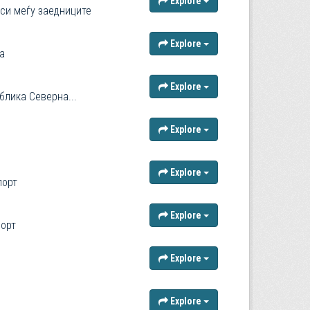
Explore
оси меѓу заедниците
Explore
а
Explore
блика Северна...
Explore
Explore
порт
Explore
порт
Explore
Explore