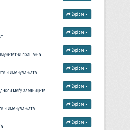
Explore
Explore
ст
Explore
-имунитетни прашања
Explore
рите и именувањата
Explore
односи меѓу заедниците
Explore
ите и именувањата
Explore
ја