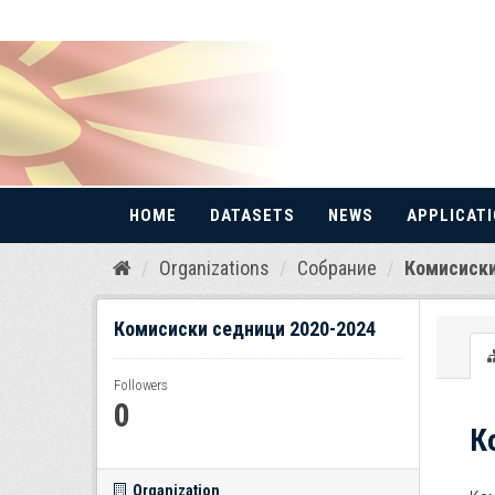
HOME
DATASETS
NEWS
APPLICAT
Skip
Organizations
Собрание
Комисиски
to
content
Комисиски седници 2020-2024
Followers
0
К
Organization