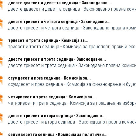
двестe дваесет и деветта седница - Законодавно...
двестe дваесет и деветта седница - Законодавно правна ком
двестe триесет и четврта седница - Законодавно...
двестe триесет и четврта седница - Законодавно правна коми
триесет и трета седница - Комисија за...
триесет и трета седница - Комисија за транспорт, врски и еко
двестe триесет и трета седница - Законодавно...
двестe триесет и трета седница - Законодавно правна комиси
осумдесет и прва седница - Комисија за...
осумдесет и прва седница - Комисија за финансирање и буџе
четириесет и трета седница - Комисија за...
четириесет и трета седница - Комисија за прашања на избо
двестe триесет и втора седница - Законодавно...
двестe триесет и втора седница - Законодавно правна комиси
седумдесетта седница - Комисија за политички...