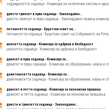
седумдесетта седница - Комисија за политички систем и одн
двестe триесет и прва седница - Законодавно...
двестe триесет и прва седница - Законодавно правна комисиј
петнаесетта седница - Буџетски совет на...
петнаесетта седница - Буџетски совет на Собранието на Репу
шеесетта седница - Комисија за одбрана и безбедност
шеесетта седница - Комисија за одбрана и безбедност
дваесет и прва седница - Комисија за...
дваесет и прва седница - Комисија за образование, наука и с
деветнаесетта седница - Комисија за...
деветнаесетта седница - Комисија за образование, наука и с
дваесет и петта седница - Комисија за економски прашања
дваесет и петта седница - Комисија за економски прашања
двестe и триесетта седница - Законодавно...