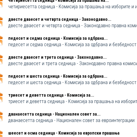
четириесетта седница - Комисија за прашања на...
четириесетта седница - Комисија за прашања на изборите и
двестe дваесет и четврта седница - Законодавно...
двестe дваесет и четврта седница - Законодавно правна коми
педесет и седма седница - Комисија за одбрана...
педесет и седма седница - Комисија за одбрана и безбедност
двестe дваесет и трета седница - Законодавно...
двестe дваесет и трета седница - Законодавно правна комиси
педесет и шеста седница - Комисија за одбрана...
педесет и шеста седница - Комисија за одбрана и безбедност
триесет и деветта седница - Комисија за...
триесет и деветта седница - Комисија за прашања на избори
дванаесетта седница - Национален совет за...
дванаесетта седница - Национален совет за евроинтеграции
шеесет и осма седница - Комисија за европски прашања