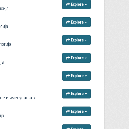
Explore
исија
Explore
сија
Explore
логија
Explore
ја
Explore
т
Explore
рите и именувањата
Explore
ја