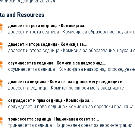
исиски седници 2020-2024
ta and Resources
дваесет и трета седница - Комисија за...
дваесет и трета седница - Комисија за образование, наука и 
дваесет и втора седница - Комисија за...
дваесет и втора седница - Комисија за образование, наука и 
осумнaесетта седница - Комисија за надзор над...
осумнaесетта седница - Комисија за надзор над спроведување
дваесетта седница - Комитет за односи меѓу заедниците
дваесетта седница - Комитет за односи меѓу заедниците
седумдесет и прва седница - Комисија за...
седумдесет и прва седница - Комисија за европски прашања
тринаесетта седница - Национален совет за...
тринаесетта седница - Национален совет за евроинтеграции