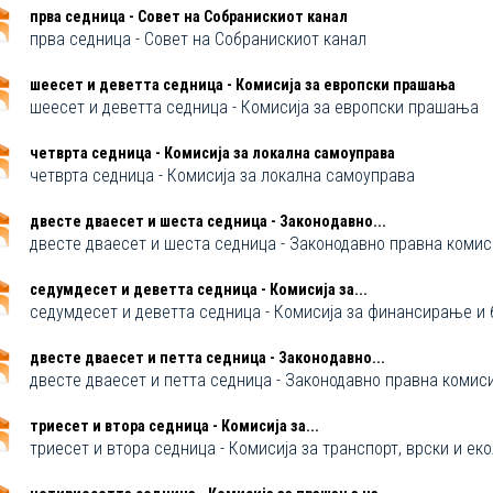
прва седница - Совет на Собранискиот канал
прва седница - Совет на Собранискиот канал
шеесет и деветта седница - Комисија за европски прашања
шеесет и деветта седница - Комисија за европски прашања
четврта седница - Комисија за локална самоуправа
четврта седница - Комисија за локална самоуправа
двестe дваесет и шеста седница - Законодавно...
двестe дваесет и шеста седница - Законодавно правна комис
седумдесет и деветта седница - Комисија за...
седумдесет и деветта седница - Комисија за финансирање и 
двестe дваесет и петта седница - Законодавно...
двестe дваесет и петта седница - Законодавно правна комиси
триесет и втора седница - Комисија за...
триесет и втора седница - Комисија за транспорт, врски и еко