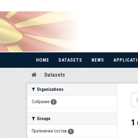
HOME
DATASETS
NEWS
APPLICAT
Skip
Datasets
to
content
Organizations
Собрание
1
Groups
1
Пратенички состав
1