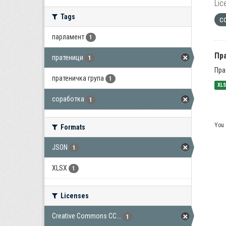
Lic
Tags
с
парламент
1
Пра
пратеници
1
Пра
пратеничка група
1
XL
соработка
1
You 
Formats
JSON
1
XLSX
1
Licenses
Creative Commons CC...
1