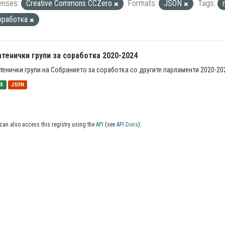
enses:
Creative Commons CCZero
Formats:
JSON
Tags:
оработка
тенички групи за соработка 2020-2024
тенички групи на Собранието за соработка со другите парламенти 2020-20
SX
JSON
can also access this registry using the
API
(see
API Docs
).