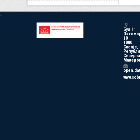
a
Бул.11
Октомв
10
1000
Скопје,
Републи
Северна
Македо
open.da
www.sob