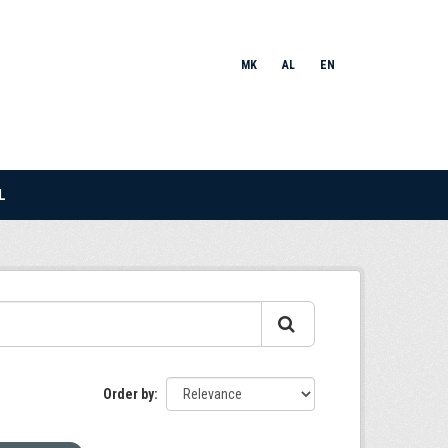
MK
AL
EN
L
Order by