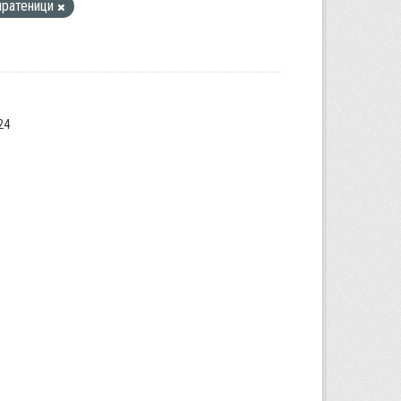
пратеници
24