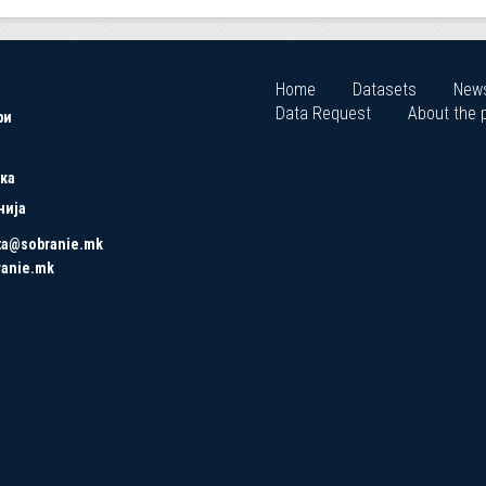
Home
Datasets
New
Data Request
About the p
ри
ка
нија
ta@sobranie.mk
ranie.mk
Copyrights © 2021 All Rights Reserved by Asseco SEE.