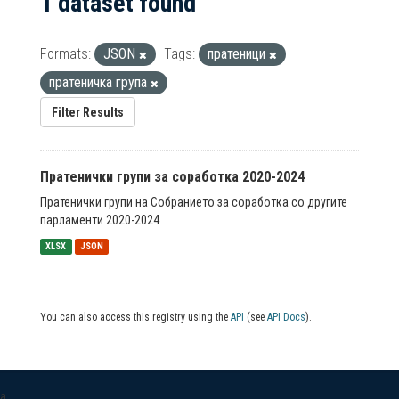
1 dataset found
Formats:
JSON
Tags:
пратеници
пратеничка група
Filter Results
Пратенички групи за соработка 2020-2024
Пратенички групи на Собранието за соработка со другите
парламенти 2020-2024
XLSX
JSON
You can also access this registry using the
API
(see
API Docs
).
a