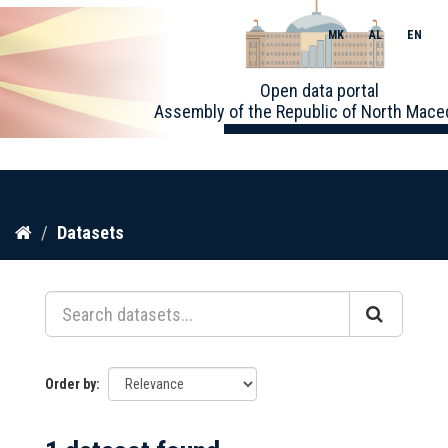
MK
AL
EN
Toggle
Open data portal
naviga
Assembly of the Republic of North Mace
Skip
Datasets
to
content
Order by