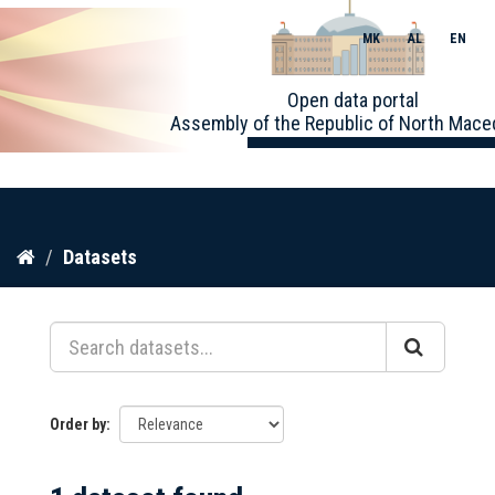
MK
AL
EN
Toggle
Open data portal
naviga
Assembly of the Republic of North Mace
Skip
Datasets
to
content
Order by