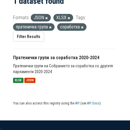
1 dataset found
Formats:
JSON
XLSX
Tags:
пратеничка група
соработка
Filter Results
Пратенички групи за соработка 2020-2024
Пратенички групи на Собранието за соработка со другите
парламенти 2020-2024
XLSX
JSON
You can also access this registry using the
API
(see
API Docs
).
a