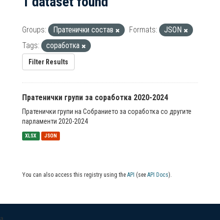
1 dataset found
Groups:
Пратенички состав
Formats:
JSON
Tags:
соработка
Filter Results
Пратенички групи за соработка 2020-2024
Пратенички групи на Собранието за соработка со другите
парламенти 2020-2024
XLSX
JSON
You can also access this registry using the
API
(see
API Docs
).
a