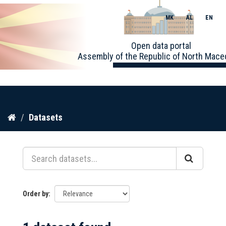
MK
AL
EN
Toggle
Open data portal
naviga
Assembly of the Republic of North Mace
Skip
Datasets
to
content
Order by