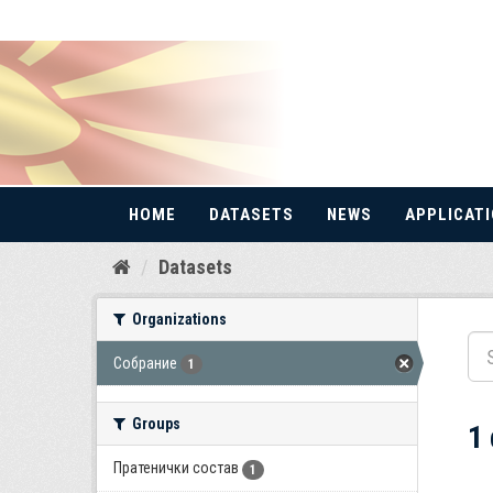
HOME
DATASETS
NEWS
APPLICAT
Skip
Datasets
to
content
Organizations
Собрание
1
Groups
1
Пратенички состав
1