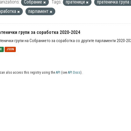
anizations:
Собрание
Tags:
пратеници
пратеничка група
оработка
парламент
тенички групи за соработка 2020-2024
тенички групи на Собранието за соработка со другите парламенти 2020-20
SX
JSON
can also access this registry using the
API
(see
API Docs
).