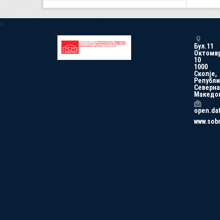
a
Бул.11
Октомв
10
1000
Скопје,
Републи
Северна
Македо
open.da
www.sob