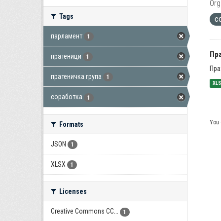
Org
Tags
с
парламент
1
Пра
пратеници
1
Пра
пратеничка група
1
XL
соработка
1
You 
Formats
JSON
1
XLSX
1
Licenses
Creative Commons CC...
1