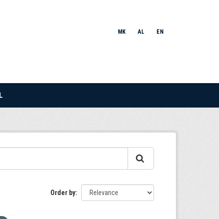
MK
AL
EN
L
Order by