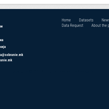
Home
Datasets
New
Data Request
About the p
ри
ка
нија
ta@sobranie.mk
ranie.mk
Copyrights © 2021 All Rights Reserved by Asseco SEE.