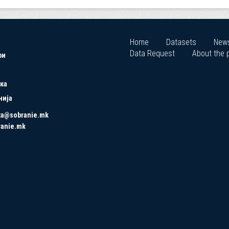
Home
Datasets
New
Data Request
About the p
ри
ка
нија
ta@sobranie.mk
ranie.mk
Copyrights © 2021 All Rights Reserved by Asseco SEE.