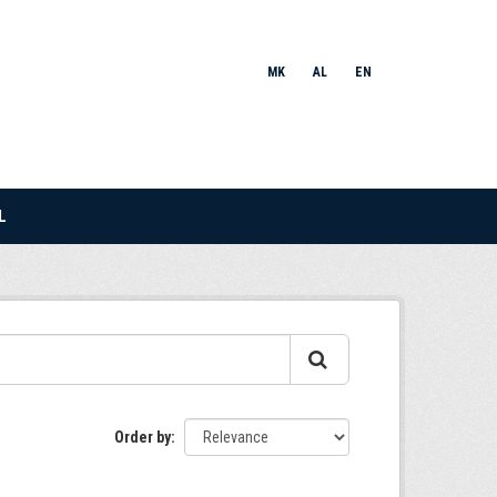
MK
AL
EN
L
Order by