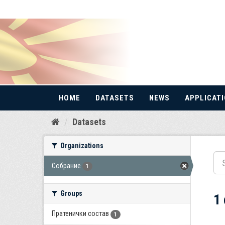
HOME
DATASETS
NEWS
APPLICAT
Skip
Datasets
to
content
Organizations
Собрание
1
Groups
1
Пратенички состав
1