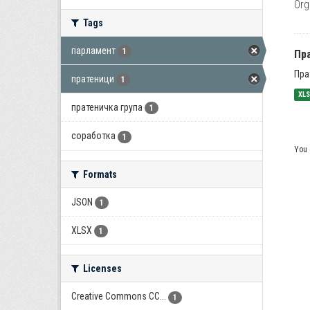
Org
Tags
парламент
1
Пра
Пра
пратеници
1
XL
пратеничка група
1
соработка
1
You 
Formats
JSON
1
XLSX
1
Licenses
Creative Commons CC...
1