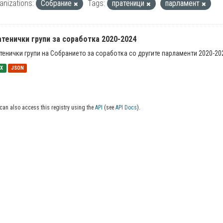
anizations:
Собрание
Tags:
пратеници
парламент
тенички групи за соработка 2020-2024
тенички групи на Собранието за соработка со другите парламенти 2020-20
SX
JSON
can also access this registry using the
API
(see
API Docs
).