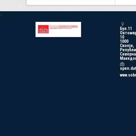
a
Бул.11
Октомв
10
1000
Скопје,
Републи
Северна
Македо
open.da
www.sob