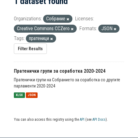
1 dataset found
Organizations:
Собрание
Licenses:
Creative Commons CCZero
Formats:
JSON
Tags:
пратеници
Filter Results
Пратенички групи за соработка 2020-2024
Пратенички групи на Собранието за соработка со другите
парламенти 2020-2024
XLSX
JSON
You can also access this registry using the
API
(see
API Docs
).