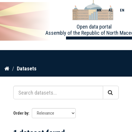
MK
AL
EN
Toggle
Open data portal
naviga
Assembly of the Republic of North Mace
Skip
Datasets
to
content
Order by