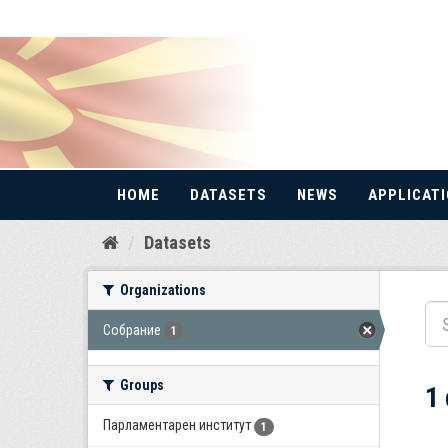
HOME
DATASETS
NEWS
APPLICAT
Skip
Datasets
to
content
Organizations
Собрание
1
Groups
1
Парламентарен институт
1