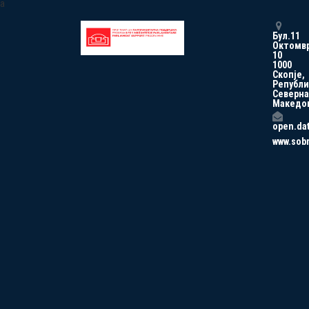
a
Бул.11
Октомв
10
1000
Скопје,
Републи
Северна
Македо
open.da
www.sob