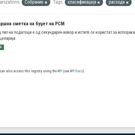
anizations:
Собрание
Tags:
класификација
расходи
вршна сметка на буџет на РСМ
ј тип на податоци е од секундарен извор и истите се користат за испорак
целарија
SX
can also access this registry using the
API
(see
API Docs
).