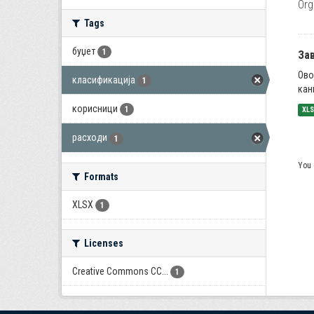
Org
Tags
буџет
1
За
Ово
класификација
1
кан
корисници
1
XL
расходи
1
You 
Formats
XLSX
1
Licenses
Creative Commons CC...
1