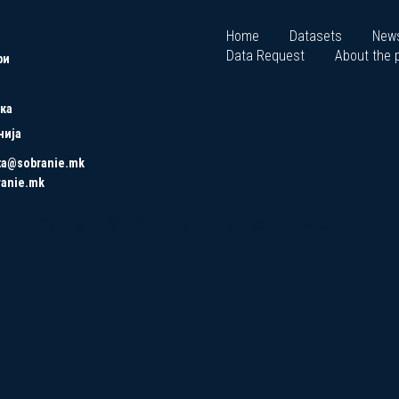
Home
Datasets
New
Data Request
About the p
ри
ка
нија
ta@sobranie.mk
ranie.mk
Copyrights © 2021 All Rights Reserved by Asseco SEE.