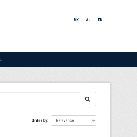
MK
AL
EN
L
Order by