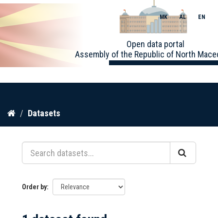
MK
AL
EN
Toggle
Open data portal
naviga
Assembly of the Republic of North Mace
Skip
Datasets
to
content
Order by