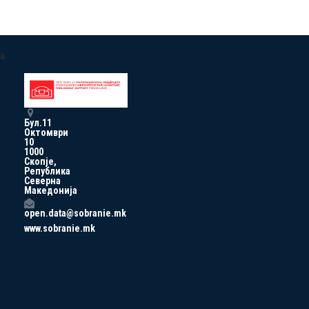
a
Бул.11
Октомври
10
1000
Скопје,
Република
Северна
Македонија
open.data@sobranie.mk
www.sobranie.mk