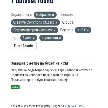
1 dataset found
Organizations:
Собрание
Licenses:
Creative Commons CCZero
Groups:
Парламентарен институт
Formats:
XLSX
Tags:
буџет
корисници
Filter Results
Завршна сметка на буџет на РСМ
Овој тип на податоци е од секундарен извор и истите се
користат за испорака на анализи од страна на
Парламентарната буџетска канцеларија
XLSX
You can also access this registry using the
API
(see
API Docs
).