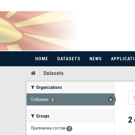
HOME
DATASETS
NEWS
APPLICAT
Skip
Datasets
to
content
Organizations
Собрание
2
Groups
2
Пратенички состав
2