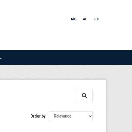
MK
AL
EN
L
Order by