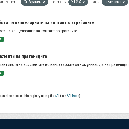
anizations:
Собрание
Formats:
XLSX
Tags:
асистент
ота на канцелариите за контакт со граѓаните
ота на канцелариите за контакт со граѓаните
SX
истенти на пратениците
такт листа на асистентите во канцелариите за комуникација на пратеницит
SX
can also access this registry using the
API
(see
API Docs
).