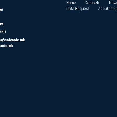
Home
Datasets
New
Data Request
About the p
ри
ка
нија
ta@sobranie.mk
ranie.mk
Copyrights © 2021 All Rights Reserved by Asseco SEE.