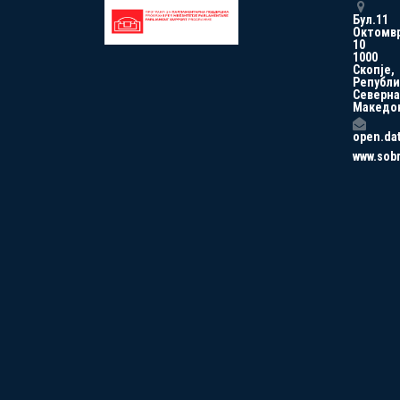
Бул.11
Октомв
10
1000
Скопје,
Републи
Северна
Македо
open.da
www.sob