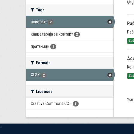
Org
Tags
асистент
2
Раб
Раб
канцеларија за контакт
2
XL
пратеници
2
Ас
Formats
Кон
XLSX
2
XL
Licenses
You 
Creative Commons CC...
1
a