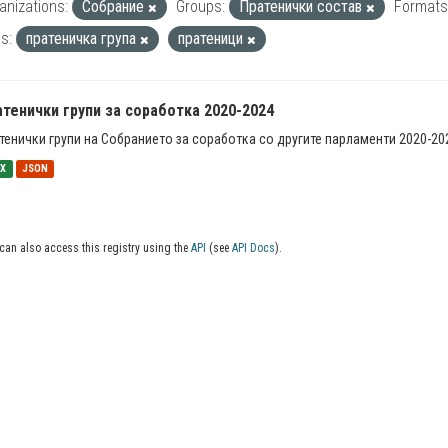
anizations:
Собрание
Groups:
Пратенички состав
Formats
s:
пратеничка група
пратеници
тенички групи за соработка 2020-2024
тенички групи на Собранието за соработка со другите парламенти 2020-20
SX
JSON
can also access this registry using the
API
(see
API Docs
).