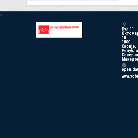
a
Бул.11
Октомв
10
1000
Скопје,
Републи
Северна
Македо
open.da
www.sob