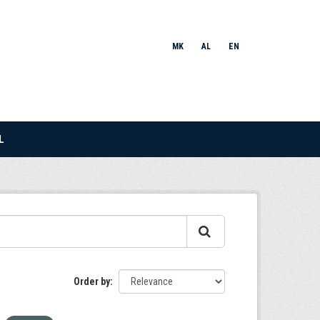
MK
AL
EN
L
Order by