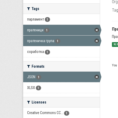
Org
Tags
Tag
парламент
1
Пра
пратеници
1
Пра
пратеничка група
1
XL
соработка
1
You 
Formats
JSON
1
XLSX
1
Licenses
Creative Commons CC...
1