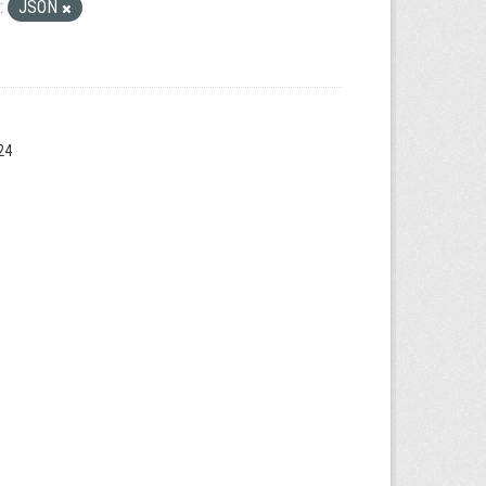
:
JSON
24