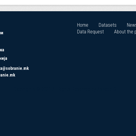
Home
Datasets
New
Data Request
About the p
ри
ка
нија
ta@sobranie.mk
ranie.mk
Copyrights © 2021 All Rights Reserved by Asseco SEE.