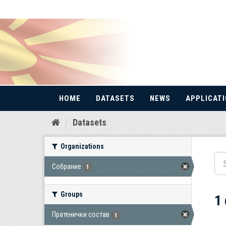
HOME
DATASETS
NEWS
APPLICAT
Skip
Datasets
to
content
Organizations
Собрание
1
Groups
1
Пратенички состав
1