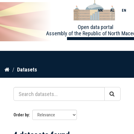
MK
AL
EN
Toggle
Open data portal
naviga
Assembly of the Republic of North Mace
Skip
Datasets
to
content
Order by