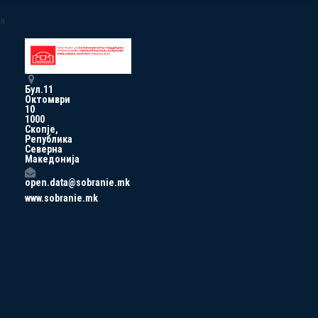
a
Бул.11
Октомври
10
1000
Скопје,
Република
Северна
Македонија
open.data@sobranie.mk
www.sobranie.mk