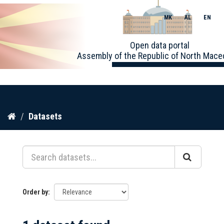
MK
AL
EN
Toggle
Open data portal
naviga
Assembly of the Republic of North Mace
Skip
Datasets
to
content
Order by