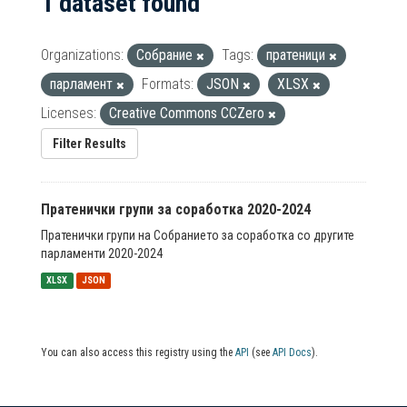
1 dataset found
Organizations:
Собрание
Tags:
пратеници
парламент
Formats:
JSON
XLSX
Licenses:
Creative Commons CCZero
Filter Results
Пратенички групи за соработка 2020-2024
Пратенички групи на Собранието за соработка со другите
парламенти 2020-2024
XLSX
JSON
You can also access this registry using the
API
(see
API Docs
).