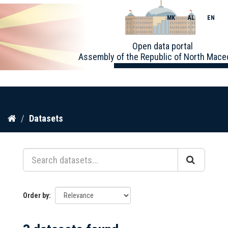
MK
AL
EN
Toggle
Open data portal
naviga
Assembly of the Republic of North Mace
Skip
Datasets
to
content
Order by