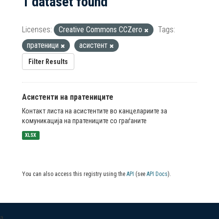
1 dataset found
Licenses:
Creative Commons CCZero
Tags:
пратеници
асистент
Filter Results
Асистенти на пратениците
Контакт листа на асистентите во канцелариите за
комуникација на пратениците со граѓаните
XLSX
You can also access this registry using the
API
(see
API Docs
).
a