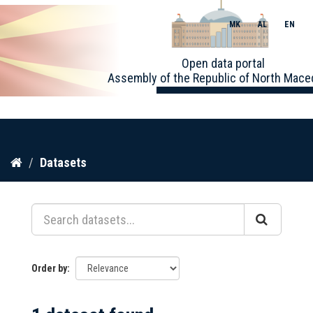
MK
AL
EN
Toggle
Open data portal
naviga
Assembly of the Republic of North Mace
Skip
Datasets
to
content
Order by