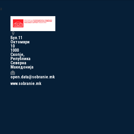
a
Бул.11
Октомври
10
1000
Скопје,
Република
Северна
Македонија
open.data@sobranie.mk
www.sobranie.mk