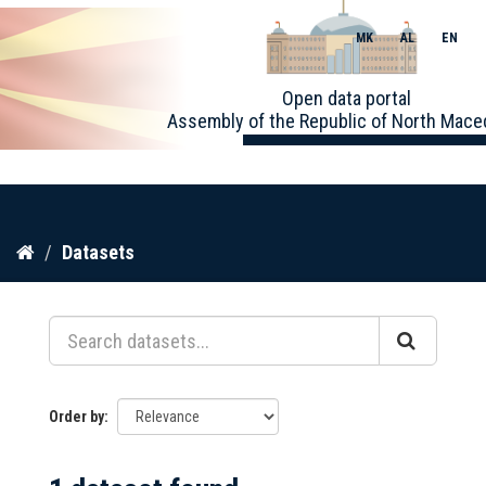
MK
AL
EN
Toggle
Open data portal
naviga
Assembly of the Republic of North Mace
Skip
Datasets
to
content
Order by