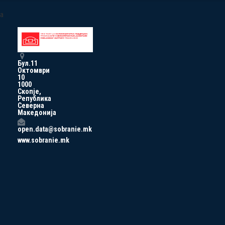
a
Бул.11
Октомври
10
1000
Скопје,
Република
Северна
Македонија
open.data@sobranie.mk
www.sobranie.mk