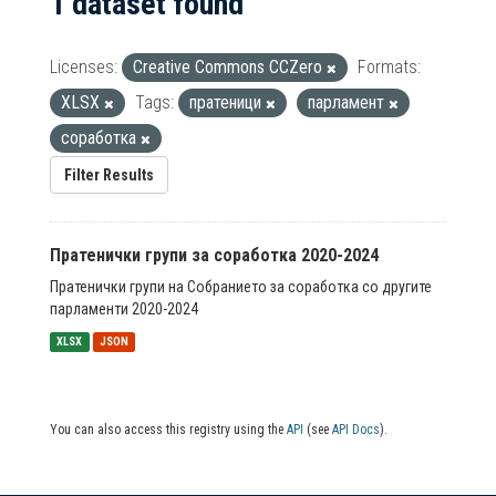
1 dataset found
Licenses:
Creative Commons CCZero
Formats:
XLSX
Tags:
пратеници
парламент
соработка
Filter Results
Пратенички групи за соработка 2020-2024
Пратенички групи на Собранието за соработка со другите
парламенти 2020-2024
XLSX
JSON
You can also access this registry using the
API
(see
API Docs
).