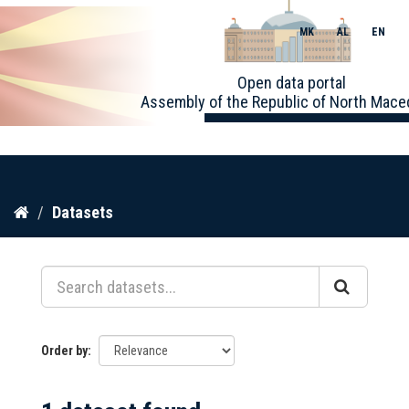
MK
AL
EN
Toggle
Open data portal
naviga
Assembly of the Republic of North Mace
Skip
Datasets
to
content
Order by