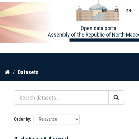
MK
AL
EN
Toggle
Open data portal
naviga
Assembly of the Republic of North Mace
Skip
Datasets
to
content
Order by