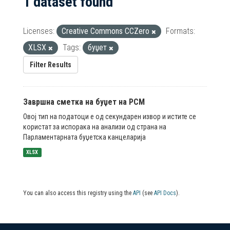
1 dataset found
Licenses:
Creative Commons CCZero
Formats:
XLSX
Tags:
буџет
Filter Results
Завршна сметка на буџет на РСМ
Овој тип на податоци е од секундарен извор и истите се
користат за испорака на анализи од страна на
Парламентарната буџетска канцеларија
XLSX
You can also access this registry using the
API
(see
API Docs
).