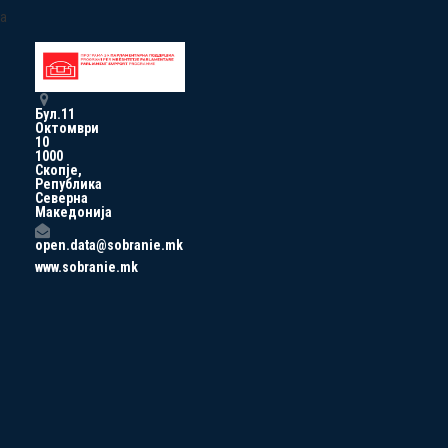
a
Бул.11
Октомври
10
1000
Скопје,
Република
Северна
Македонија
open.data@sobranie.mk
www.sobranie.mk