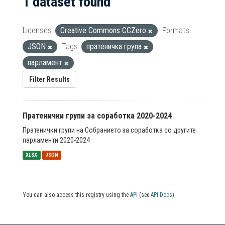
1 dataset found
Licenses:
Creative Commons CCZero
Formats:
JSON
Tags:
пратеничка група
парламент
Filter Results
Пратенички групи за соработка 2020-2024
Пратенички групи на Собранието за соработка со другите
парламенти 2020-2024
XLSX
JSON
You can also access this registry using the
API
(see
API Docs
).