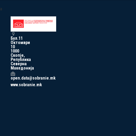
a
Бул.11
Октомври
10
1000
Скопје,
Република
Северна
Македонија
open.data@sobranie.mk
www.sobranie.mk