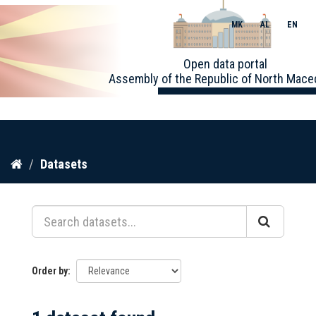
MK
AL
EN
Toggle
Open data portal
naviga
Assembly of the Republic of North Mace
Skip
Datasets
to
content
Order by