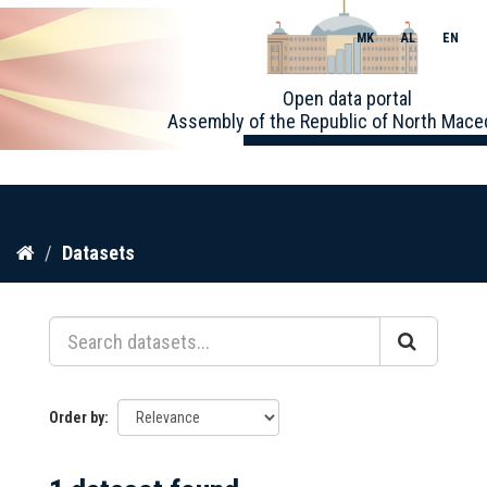
MK
AL
EN
Toggle
Open data portal
naviga
Assembly of the Republic of North Mace
Skip
Datasets
to
content
Order by