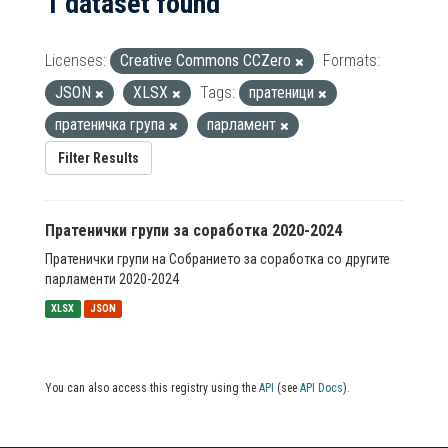
1 dataset found
Licenses:
Creative Commons CCZero
Formats:
JSON
XLSX
Tags:
пратеници
пратеничка група
парламент
Filter Results
Пратенички групи за соработка 2020-2024
Пратенички групи на Собранието за соработка со другите
парламенти 2020-2024
XLSX
JSON
You can also access this registry using the
API
(see
API Docs
).