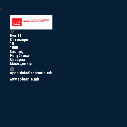
a
Бул.11
Октомври
10
1000
Скопје,
Република
Северна
Македонија
open.data@sobranie.mk
www.sobranie.mk