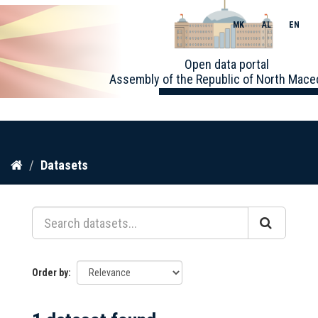
MK
AL
EN
Toggle
Open data portal
naviga
Assembly of the Republic of North Mace
Skip
Datasets
to
content
Order by