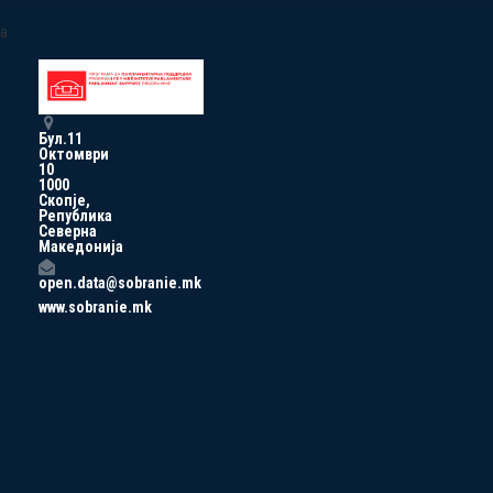
a
Бул.11
Октомври
10
1000
Скопје,
Република
Северна
Македонија
open.data@sobranie.mk
www.sobranie.mk