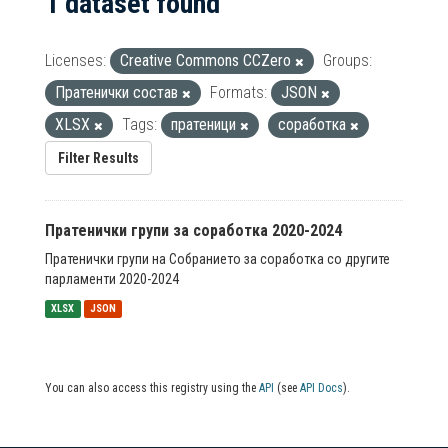
1 dataset found
Licenses:
Creative Commons CCZero
Groups:
Пратенички состав
Formats:
JSON
XLSX
Tags:
пратеници
соработка
Filter Results
Пратенички групи за соработка 2020-2024
Пратенички групи на Собранието за соработка со другите
парламенти 2020-2024
XLSX
JSON
You can also access this registry using the
API
(see
API Docs
).