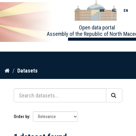
MK
AL
EN
Toggle
Open data portal
naviga
Assembly of the Republic of North Mace
Skip
Datasets
to
content
Order by