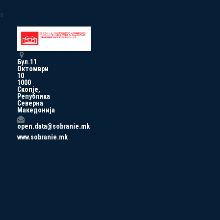
a
Бул.11
Октомври
10
1000
Скопје,
Република
Северна
Македонија
open.data@sobranie.mk
www.sobranie.mk