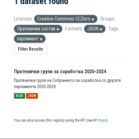
1 dataset found
Licenses:
Creative Commons CCZero
Groups:
Пратенички состав
Formats:
JSON
Tags:
парламент
Filter Results
Пратенички групи за соработка 2020-2024
Пратенички групи на Собранието за соработка со другите
парламенти 2020-2024
XLSX
JSON
You can also access this registry using the
API
(see
API Docs
).