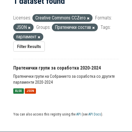
1 dataset found
Licenses:
Creative Commons CCZero
Formats:
JSON
Groups:
Пратенички состав
Tags:
парламент
Filter Results
Пратенички групи за соработка 2020-2024
Пратенички групи на Собранието за соработка со другите
парламенти 2020-2024
XLSX
JSON
You can also access this registry using the
API
(see
API Docs
).