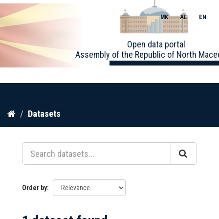
MK
AL
EN
Toggle
Open data portal
naviga
Assembly of the Republic of North Mace
Skip
Datasets
to
content
Order by