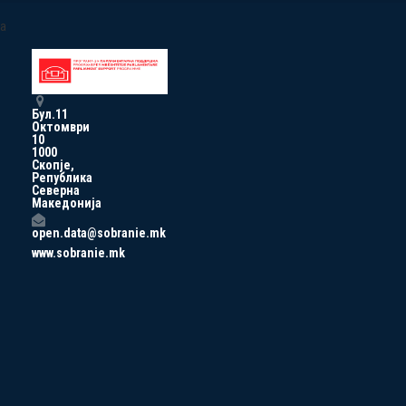
a
Бул.11
Октомври
10
1000
Скопје,
Република
Северна
Македонија
open.data@sobranie.mk
www.sobranie.mk